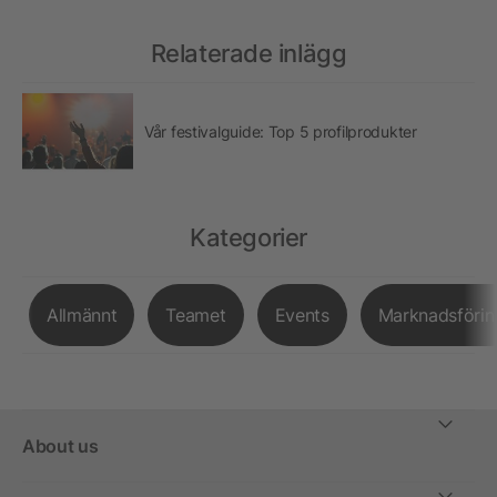
Relaterade inlägg
Vår festivalguide: Top 5 profilprodukter
Kategorier
Allmännt
Teamet
Events
Marknadsförin
About us