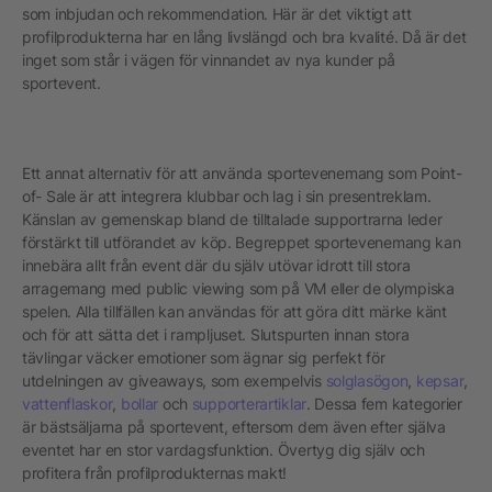
som inbjudan och rekommendation. Här är det viktigt att
profilprodukterna har en lång livslängd och bra kvalité. Då är det
inget som står i vägen för vinnandet av nya kunder på
sportevent.
Ett annat alternativ för att använda sportevenemang som Point-
of- Sale är att integrera klubbar och lag i sin presentreklam.
Känslan av gemenskap bland de tilltalade supportrarna leder
förstärkt till utförandet av köp. Begreppet sportevenemang kan
innebära allt från event där du själv utövar idrott till stora
arragemang med public viewing som på VM eller de olympiska
spelen. Alla tillfällen kan användas för att göra ditt märke känt
och för att sätta det i rampljuset. Slutspurten innan stora
tävlingar väcker emotioner som ägnar sig perfekt för
utdelningen av giveaways, som exempelvis
solglasögon
,
kepsar
,
vattenflaskor
,
bollar
och
supporterartiklar
. Dessa fem kategorier
är bästsäljarna på sportevent, eftersom dem även efter själva
eventet har en stor vardagsfunktion. Övertyg dig själv och
profitera från profilprodukternas makt!