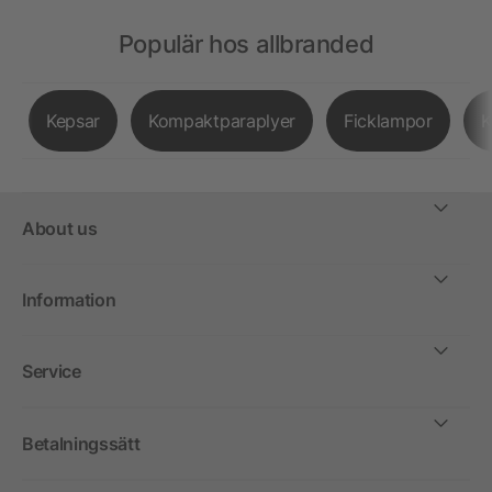
Populär hos allbranded
Kepsar
Kompaktparaplyer
Ficklampor
K
About us
Information
Service
Betalningssätt