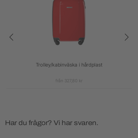
et
Trolley/kabinväska i hårdplast
V
från 327,80 kr
Har du frågor? Vi har svaren.