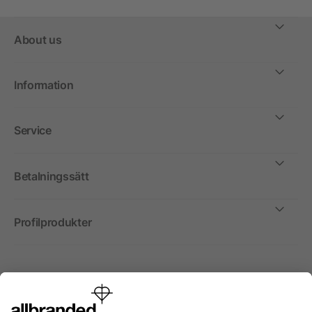
About us
Information
Service
Betalningssätt
Profilprodukter
Internationellt