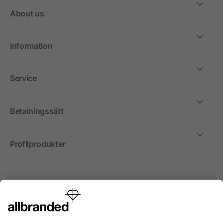
About us
Information
Service
Betalningssätt
Profilprodukter
Internationellt