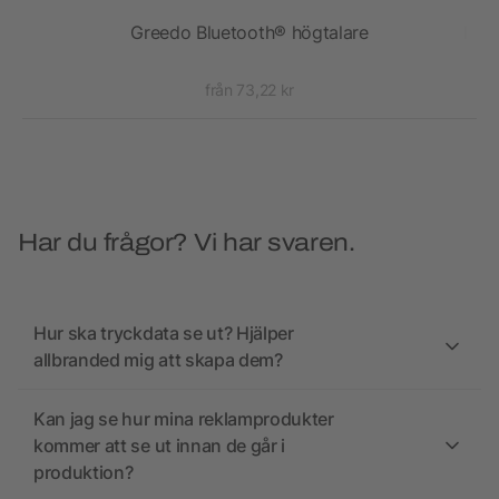
Greedo Bluetooth® högtalare
Huno
från 73,22 kr
Har du frågor? Vi har svaren.
Hur ska tryckdata se ut? Hjälper
allbranded mig att skapa dem?
Kan jag se hur mina reklamprodukter
kommer att se ut innan de går i
produktion?