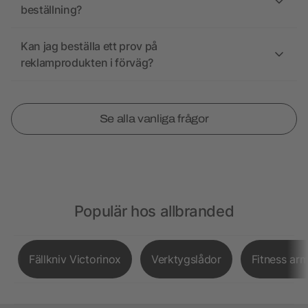
beställning?
Kan jag beställa ett prov på
reklamprodukten i förväg?
Se alla vanliga frågor
Populär hos allbranded
Fällkniv Victorinox
Verktygslådor
Fitness ar