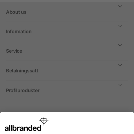
About us
Information
Service
Betalningssätt
Profilprodukter
Internationellt