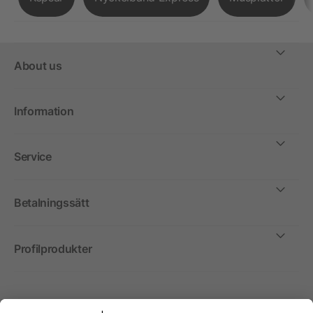
About us
Information
Service
Betalningssätt
Profilprodukter
Internationellt