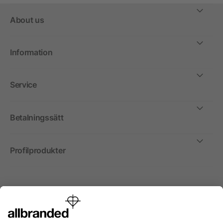
About us
Information
Service
Betalningssätt
Profilprodukter
Internationellt