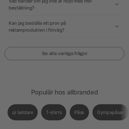
Vad händer om jag inte är nöjd med min
beställning?
Kan jag beställa ett prov på
reklamprodukten i förväg?
Se alla vanliga frågor
Populär hos allbranded
qi laddare
T-shirts
Påsk
Gympapåsar