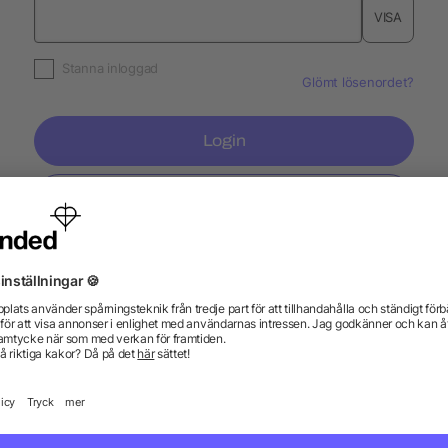
VISA
Stanna inloggad
Glömt lösenordet?
Login
Skapa konto
Information
Ser
Vanliga frågor och svar
Blogg
Tryc
Fraktkostnader
Tryc
Registrera en retur
Pant
Profilprodukt WIKI
Spec