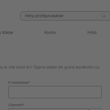
Hitta profilprodukter
& Kläder
Kontor
Fritid
Du är inte kund än? Öppna sedan ett gratis kundkonto nu.
nödvändig
E-mailadress
*
nödvändig
Lösenord
*