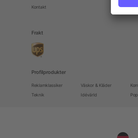
Kontakt
Frakt
Profilprodukter
Reklamklassiker
Väskor & Kläder
Kon
Teknik
Idévärld
Pop