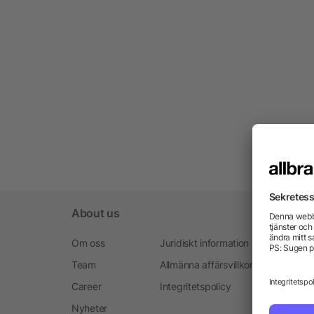
About us
Om oss
Juridiskt information
Team
Allmänna affärsvillkoren
Career
Integritetspolicy
Nyheter