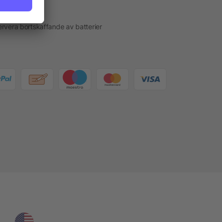
akt
rvera bortskaffande av batterier