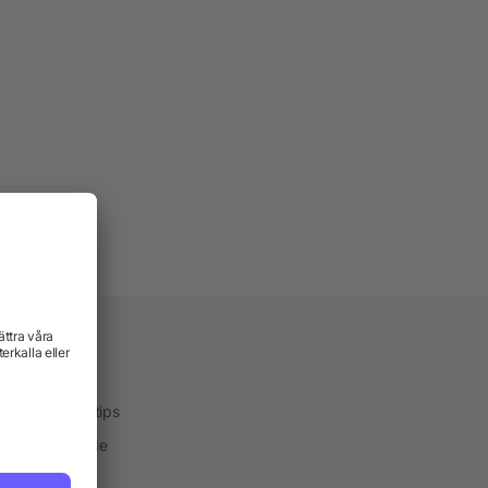
vice
kservice
ktekniker och tips
one® Färgguide
ialservice