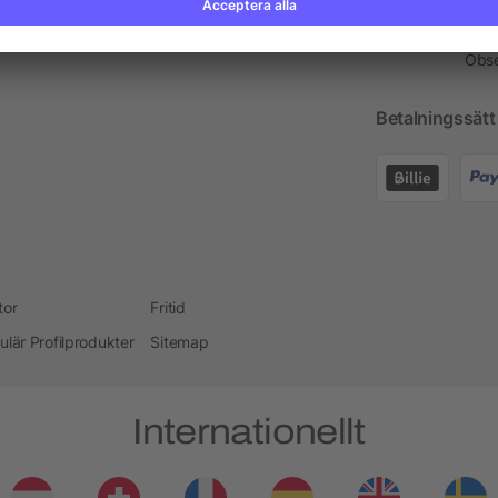
Profilprodukt Rådgivare
Kont
Obse
Betalningssätt
tor
Fritid
ulär Profilprodukter
Sitemap
Internationellt