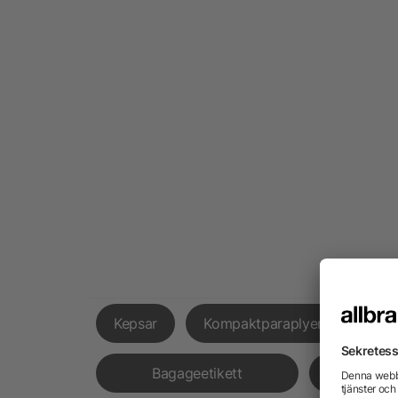
Kepsar
Kompaktparaplyer
Fick
Bagageetikett
Hörl