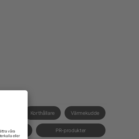
xpress
Korthållare
Värmekudde
verans
PR-produkter