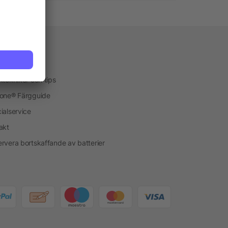
vice
kservice
ktekniker och tips
one® Färgguide
ialservice
akt
rvera bortskaffande av batterier