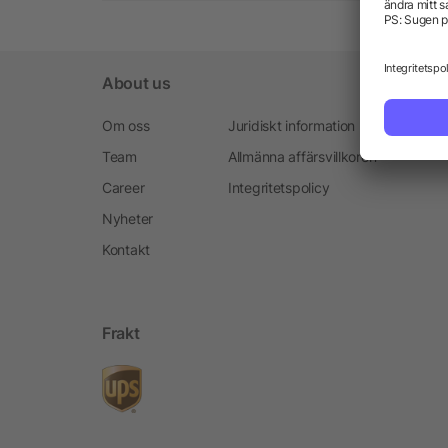
About us
Om oss
Juridiskt information
Team
Allmänna affärsvillkoren
Career
Integritetspolicy
Nyheter
Kontakt
Frakt