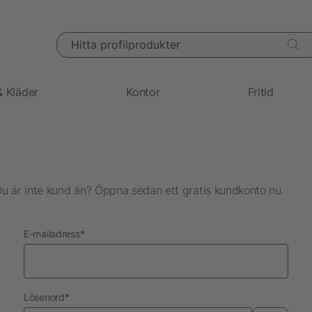
Hitta profilprodukter
& Kläder
Kontor
Fritid
Du är inte kund än? Öppna sedan ett gratis kundkonto nu.
nödvändig
E-mailadress
*
nödvändig
Lösenord
*