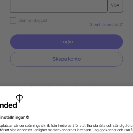
VISA
Stanna inloggad
Glömt lösenordet?
Login
Skapa konto
Populär hos allbranded
lampor
Kuddar
Tändare BiC
Nyckelband E
urar
Slazenger
Expressle