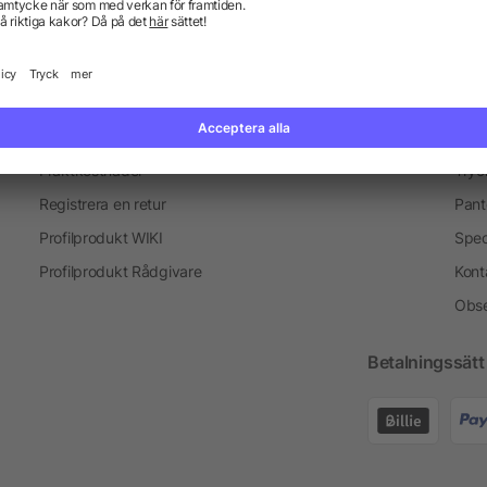
Information
Ser
Vanliga frågor och svar
Blogg
Tryc
Fraktkostnader
Tryc
Registrera en retur
Pant
Profilprodukt WIKI
Spec
Profilprodukt Rådgivare
Kont
Obse
Betalningssätt