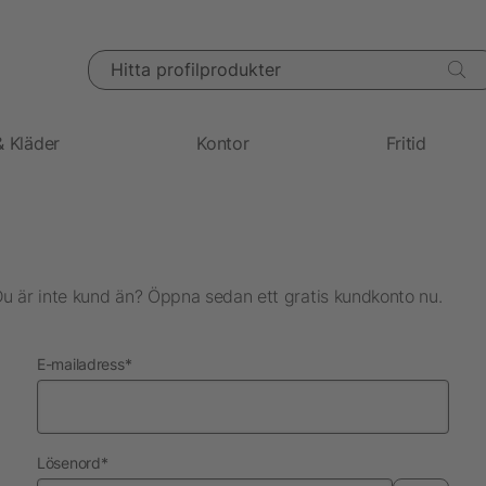
Hitta profilprodukter
& Kläder
Kontor
Fritid
Du är inte kund än? Öppna sedan ett gratis kundkonto nu.
nödvändig
E-mailadress
*
nödvändig
Lösenord
*