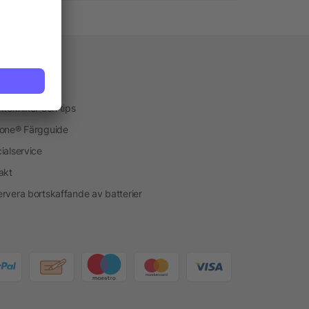
vice
kservice
ktekniker och tips
one® Färgguide
ialservice
akt
rvera bortskaffande av batterier