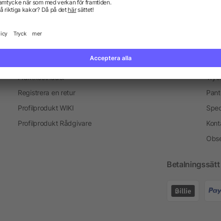
Information
Ser
Vanliga frågor och svar
Blogg
Tryc
Fraktkostnader
Tryc
Registrera en retur
Pant
Profilprodukt WIKI
Spec
Profilprodukt Rådgivare
Kont
Obse
Betalningssätt