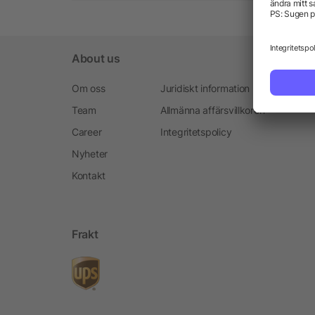
About us
Om oss
Juridiskt information
Team
Allmänna affärsvillkoren
Career
Integritetspolicy
Nyheter
Kontakt
Frakt