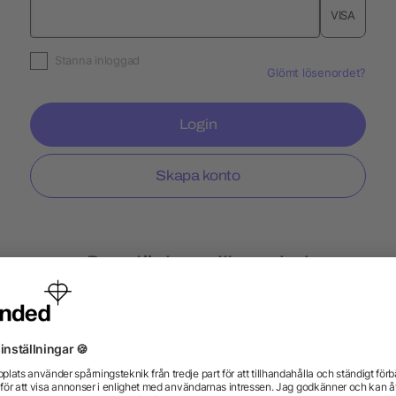
VISA
Stanna inloggad
Glömt lösenordet?
Login
Skapa konto
Populär hos allbranded
Fitness armband
Flasköppnare
Metallpen
Individuella profilprodukter
Merchandise-Säljf