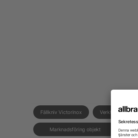
Fällkniv Victorinox
Verktygslådor
Marknadsföring objekt