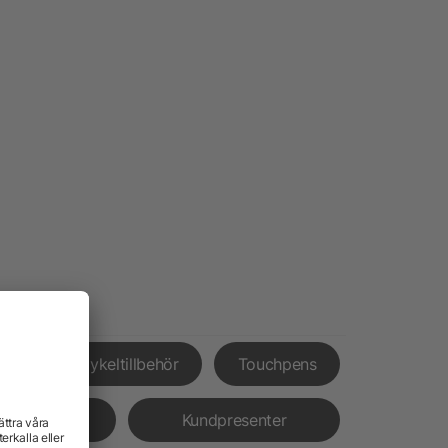
nor
Cykeltillbehör
Touchpens
rämjande
Kundpresenter