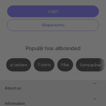
Login
Skapa konto
Populär hos allbranded
qi laddare
T-shirts
Påsk
Gympapåsar
About us
Information