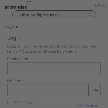
Hitta profilprodukter
Logga in
Login
Logga in med din e-mailadress och ditt lösenord. Du är inte
kund än? Öppna sedan ett gratis kundkonto nu.
nödvändig
E-mailadress
*
nödvändig
Lösenord
*
VISA
Stanna inloggad
Glömt lösenordet?