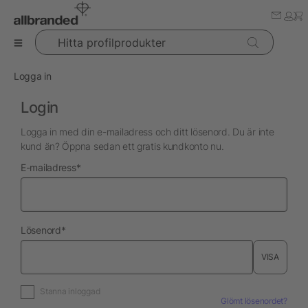
Hitta profilprodukter
Logga in
Login
Logga in med din e-mailadress och ditt lösenord. Du är inte
kund än? Öppna sedan ett gratis kundkonto nu.
nödvändig
E-mailadress
*
nödvändig
Lösenord
*
VISA
Stanna inloggad
Glömt lösenordet?