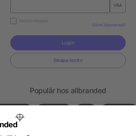
VISA
Stanna inloggad
Glömt lösenordet?
Login
Skapa konto
Populär hos allbranded
Gympapåsar
Notisblock
Hatt
Ryggsäckar
sar
Choklad
Kepsar
Peppermint
Läp