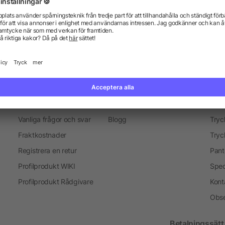
everans
Marknadsföring objekt
Merchandise-Sälj
Presenter för medarbetare
Information
Ser
Vanliga frågor och svar
Blogg
Tryc
Fraktkostnader
Tryc
Registrera en retur
Pant
Profilprodukt WIKI
Spec
Profilprodukt Rådgivare
Kont
Obse
Betalningssätt