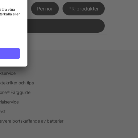
främjande
Pennor
PR-produkter
vice
kservice
ktekniker och tips
one® Färgguide
ialservice
akt
rvera bortskaffande av batterier