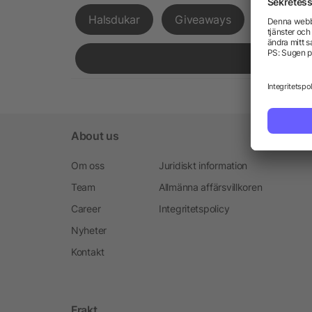
Halsdukar
Giveaways
Expressl
About us
Om oss
Juridiskt information
Team
Allmänna affärsvillkoren
Career
Integritetspolicy
Nyheter
Kontakt
Frakt