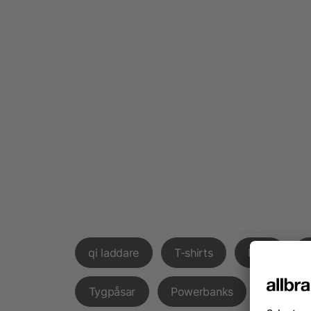
qi laddare
T-shirts
Påsk
Tygpåsar
Powerbanks
Godispå