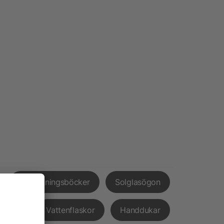
Anteckningsböcker
Solglasögon
pvård
Vattenflaskor
Handdukar