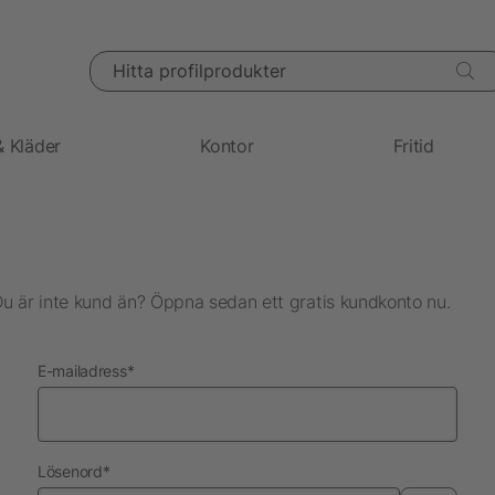
Hitta profilprodukter
& Kläder
Kontor
Fritid
Du är inte kund än? Öppna sedan ett gratis kundkonto nu.
nödvändig
E-mailadress
*
nödvändig
Lösenord
*