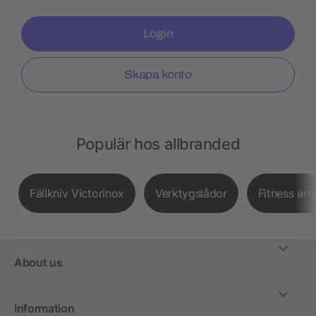
Login
Skapa konto
Populär hos allbranded
Fällkniv Victorinox
Verktygslådor
Fitness ar
About us
Information