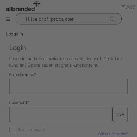
Hitta profilprodukter
Logga in
Login
Logga in med din e-mailadress och ditt lösenord. Du är inte
kund än? Öppna sedan ett gratis kundkonto nu.
nödvändig
E-mailadress
*
nödvändig
Lösenord
*
VISA
Stanna inloggad
Glömt lösenordet?