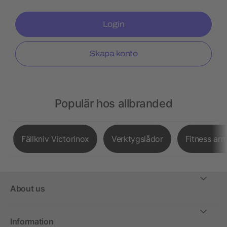
Login
Skapa konto
Populär hos allbranded
Fällkniv Victorinox
Verktygslådor
Fitness ar
About us
Information