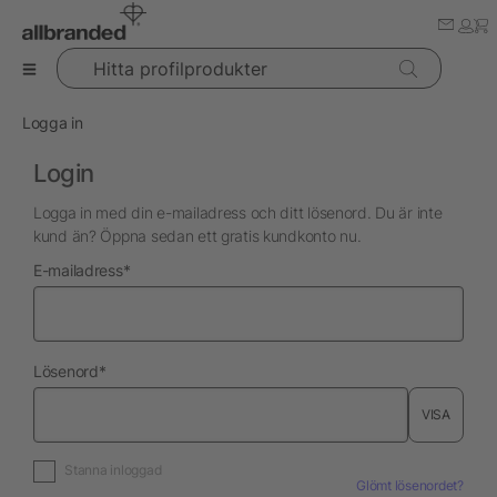
Hitta profilprodukter
Logga in
Login
Logga in med din e-mailadress och ditt lösenord. Du är inte
kund än? Öppna sedan ett gratis kundkonto nu.
nödvändig
E-mailadress
*
nödvändig
Lösenord
*
VISA
Stanna inloggad
Glömt lösenordet?