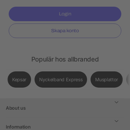
Login
Skapa konto
Populär hos allbranded
Kepsar
Nyckelband Express
Musplattor
About us
Information