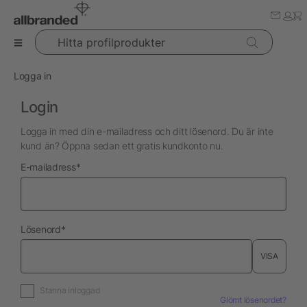
Hitta profilprodukter
Logga in
Login
Logga in med din e-mailadress och ditt lösenord. Du är inte
kund än? Öppna sedan ett gratis kundkonto nu.
nödvändig
E-mailadress
*
nödvändig
Lösenord
*
VISA
Stanna inloggad
Glömt lösenordet?