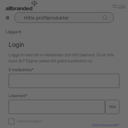
Hitta profilprodukter
Logga in
Login
Logga in med din e-mailadress och ditt lösenord. Du är inte
kund än? Öppna sedan ett gratis kundkonto nu.
nödvändig
E-mailadress
*
nödvändig
Lösenord
*
VISA
Stanna inloggad
Glömt lösenordet?