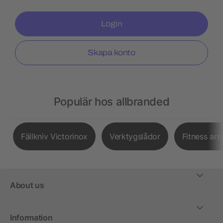
Login
Skapa konto
Populär hos allbranded
Fällkniv Victorinox
Verktygslådor
Fitness ar
About us
Information