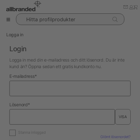
Hitta profilprodukter
Logga in
Login
Logga in med din e-mailadress och ditt lösenord. Du är inte
kund än? Öppna sedan ett gratis kundkonto nu.
nödvändig
E-mailadress
*
nödvändig
Lösenord
*
VISA
Stanna inloggad
Glömt lösenordet?