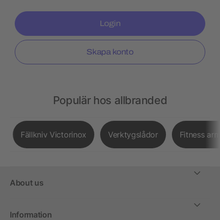
Login
Skapa konto
Populär hos allbranded
Fällkniv Victorinox
Verktygslådor
Fitness ar
About us
Information