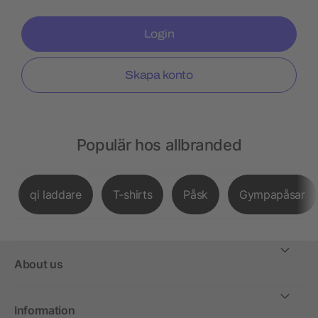
Login
Skapa konto
Populär hos allbranded
qi laddare
T-shirts
Påsk
Gympapåsar
About us
Information