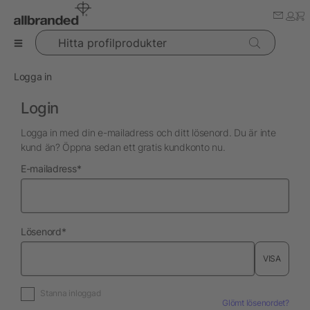
Hitta profilprodukter
Logga in
Login
Logga in med din e-mailadress och ditt lösenord. Du är inte
kund än? Öppna sedan ett gratis kundkonto nu.
nödvändig
E-mailadress
*
nödvändig
Lösenord
*
VISA
Stanna inloggad
Glömt lösenordet?