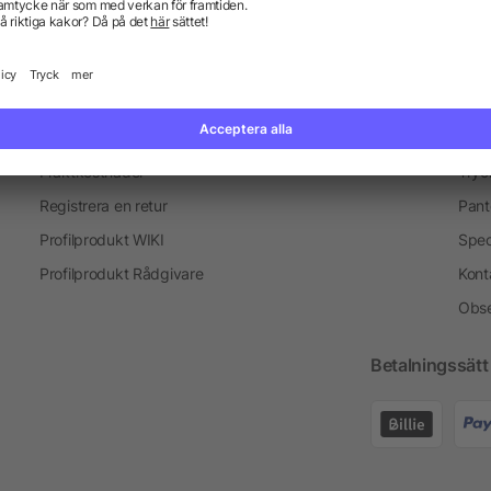
Information
Ser
Vanliga frågor och svar
Blogg
Tryc
Fraktkostnader
Tryc
Registrera en retur
Pant
Profilprodukt WIKI
Spec
Profilprodukt Rådgivare
Kont
Obse
Betalningssätt