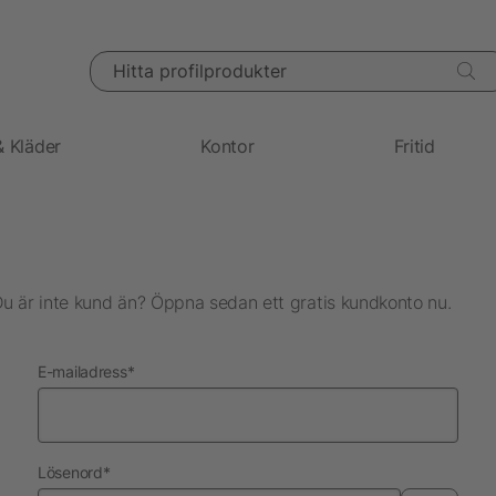
Hitta profilprodukter
& Kläder
Kontor
Fritid
Du är inte kund än? Öppna sedan ett gratis kundkonto nu.
nödvändig
E-mailadress
*
nödvändig
Lösenord
*