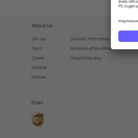
About us
Om oss
Juridiskt information
Team
Allmänna affärsvillkoren
Career
Integritetspolicy
Nyheter
Kontakt
Frakt