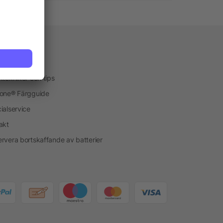
vice
kservice
ktekniker och tips
one® Färgguide
ialservice
akt
rvera bortskaffande av batterier