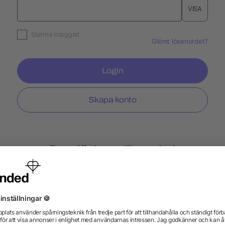
VISA
Stanna inloggad
Glömt lösenordet?
Login
Skapa konto
Populär hos allbranded
Fitness armband
Flasköppnare
Metallpen
Individuella profilprodukter
Merchandise-Säljf