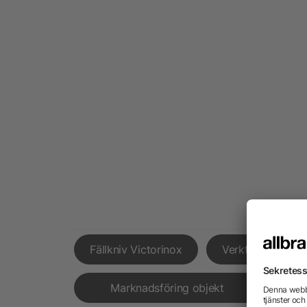
Fällkniv Victorinox
Verktygslådor
Marknadsföring objekt