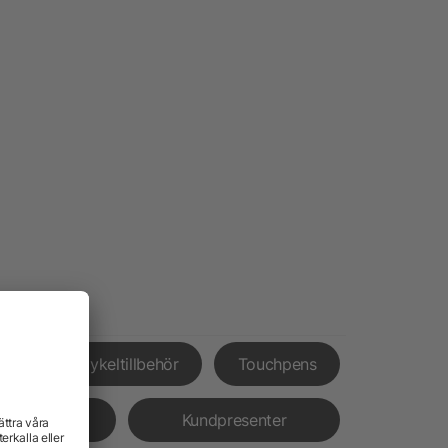
nor
Cykeltillbehör
Touchpens
rämjande
Kundpresenter