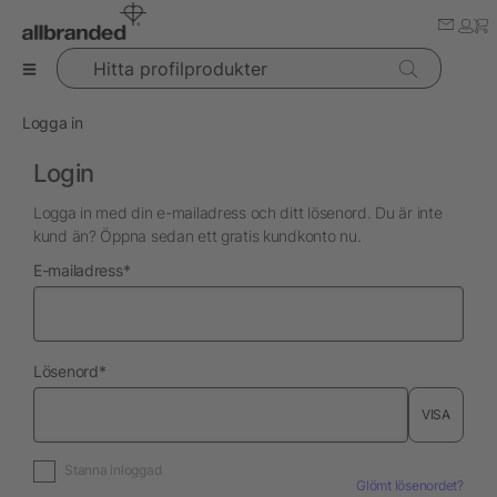
Hitta profilprodukter
Logga in
Login
Logga in med din e-mailadress och ditt lösenord. Du är inte
kund än? Öppna sedan ett gratis kundkonto nu.
nödvändig
E-mailadress
*
nödvändig
Lösenord
*
VISA
Stanna inloggad
Glömt lösenordet?