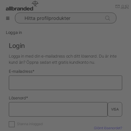
Hitta profilprodukter
Logga in
Login
Logga in med din e-mailadress och ditt lösenord. Du är inte
kund än? Öppna sedan ett gratis kundkonto nu.
nödvändig
E-mailadress
*
nödvändig
Lösenord
*
VISA
Stanna inloggad
Glömt lösenordet?