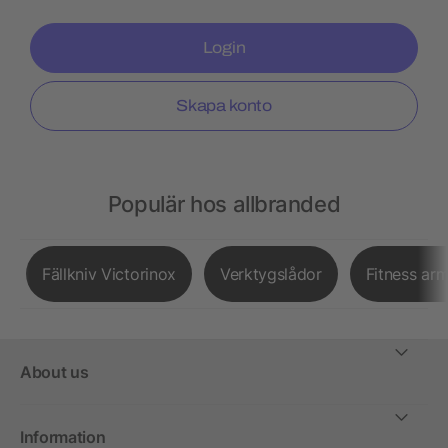
Login
Skapa konto
Populär hos allbranded
Fällkniv Victorinox
Verktygslådor
Fitness ar
About us
Information