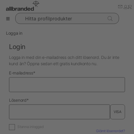
Hitta profilprodukter
Logga in
Login
Logga in med din e-mailadress och ditt lösenord. Du är inte
kund än? Öppna sedan ett gratis kundkonto nu.
nödvändig
E-mailadress
*
nödvändig
Lösenord
*
VISA
Stanna inloggad
Glömt lösenordet?