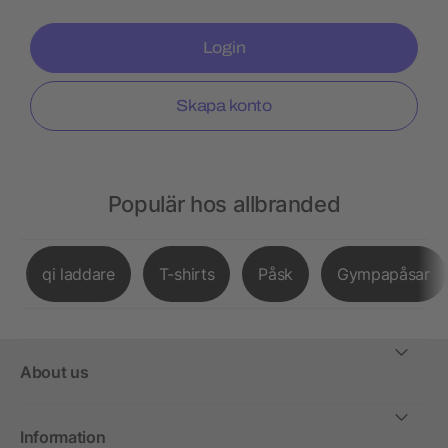
Login
Skapa konto
Populär hos allbranded
qi laddare
T-shirts
Påsk
Gympapåsar
About us
Information