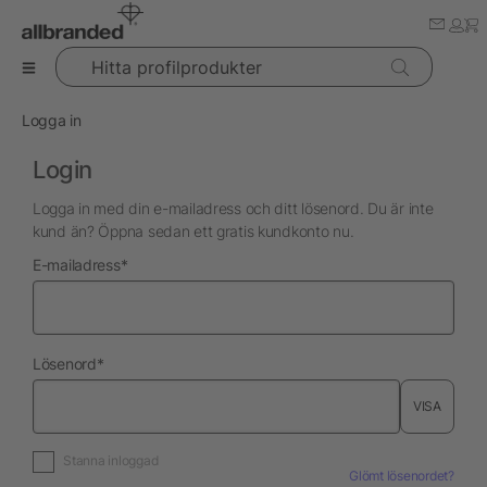
Hitta profilprodukter
Logga in
Login
Logga in med din e-mailadress och ditt lösenord. Du är inte
kund än? Öppna sedan ett gratis kundkonto nu.
nödvändig
E-mailadress
*
nödvändig
Lösenord
*
VISA
Stanna inloggad
Glömt lösenordet?