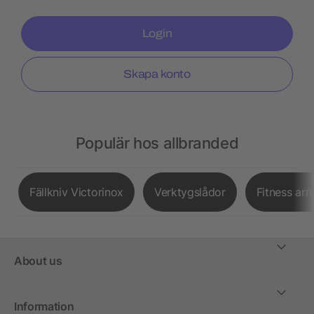
Login
Skapa konto
Populär hos allbranded
Fällkniv Victorinox
Verktygslådor
Fitness ar
About us
Information