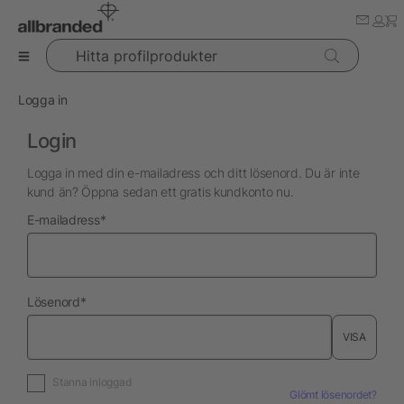
Hitta profilprodukter
Logga in
Login
Logga in med din e-mailadress och ditt lösenord. Du är inte
kund än? Öppna sedan ett gratis kundkonto nu.
nödvändig
E-mailadress
*
nödvändig
Lösenord
*
VISA
Stanna inloggad
Glömt lösenordet?