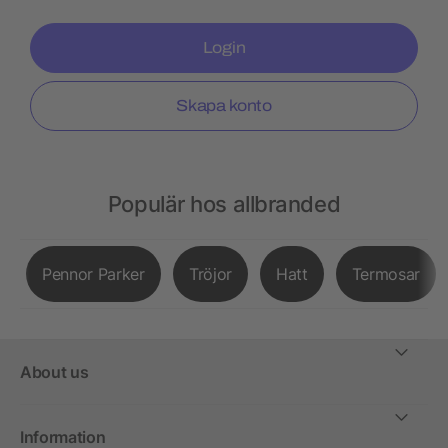
Login
Skapa konto
Populär hos allbranded
Pennor Parker
Tröjor
Hatt
Termosar
About us
Information