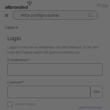
Hitta profilprodukter
Logga in
Login
Logga in med din e-mailadress och ditt lösenord. Du är inte
kund än? Öppna sedan ett gratis kundkonto nu.
nödvändig
E-mailadress
*
nödvändig
Lösenord
*
VISA
Stanna inloggad
Glömt lösenordet?