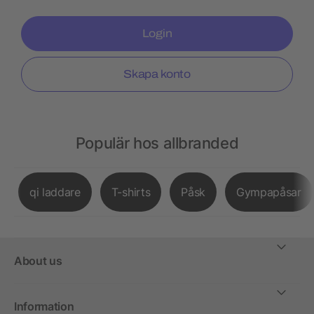
Login
Skapa konto
Populär hos allbranded
qi laddare
T-shirts
Påsk
Gympapåsar
About us
Information