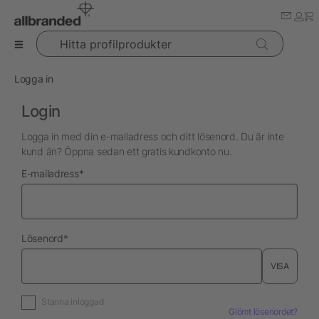
Hitta profilprodukter
Logga in
Login
Logga in med din e-mailadress och ditt lösenord. Du är inte
kund än? Öppna sedan ett gratis kundkonto nu.
nödvändig
E-mailadress
*
nödvändig
Lösenord
*
VISA
Stanna inloggad
Glömt lösenordet?