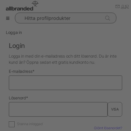
Hitta profilprodukter
Logga in
Login
Logga in med din e-mailadress och ditt lösenord. Du är inte
kund än? Öppna sedan ett gratis kundkonto nu.
nödvändig
E-mailadress
*
nödvändig
Lösenord
*
VISA
Stanna inloggad
Glömt lösenordet?