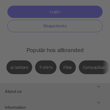
Login
Skapa konto
Populär hos allbranded
qi laddare
T-shirts
Påsk
Gympapåsar
About us
Information