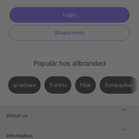
Login
Skapa konto
Populär hos allbranded
qi laddare
T-shirts
Påsk
Gympapåsar
About us
Information