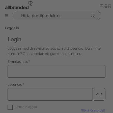
Hitta profilprodukter
Logga in
Login
Logga in med din e-mailadress och ditt lösenord. Du är inte
kund än? Öppna sedan ett gratis kundkonto nu.
nödvändig
E-mailadress
*
nödvändig
Lösenord
*
VISA
Stanna inloggad
Glömt lösenordet?