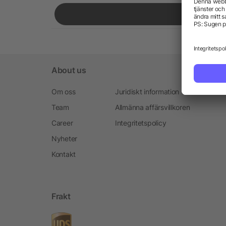
About us
Om oss
Juridiskt information
Team
Allmänna affärsvillkoren
Career
Integritetspolicy
Nyheter
Kontakt
Frakt