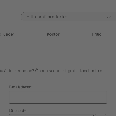
Hitta profilprodukter
& Kläder
Kontor
Fritid
Du är inte kund än? Öppna sedan ett gratis kundkonto nu.
nödvändig
E-mailadress
*
nödvändig
Lösenord
*