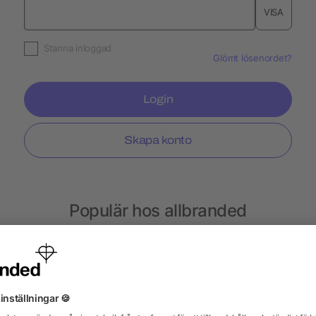
VISA
Stanna inloggad
Glömt lösenordet?
Login
Skapa konto
Populär hos allbranded
Termosar
Plåster
Kakor
Isskrapor
Ter
Ljus
Mobiltillbehör
Mobilfodral
Parker