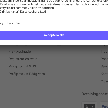
Profilprodukter för researrangörer
Information
Ser
Vanliga frågor och svar
Blogg
Tryc
Fraktkostnader
Tryc
Registrera en retur
Pant
Profilprodukt WIKI
Spec
Profilprodukt Rådgivare
Kont
Obse
Betalningssätt