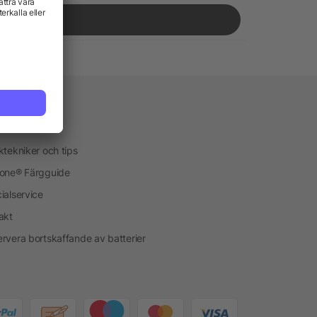
vice
kservice
ktekniker och tips
one® Färgguide
ialservice
akt
rvera bortskaffande av batterier