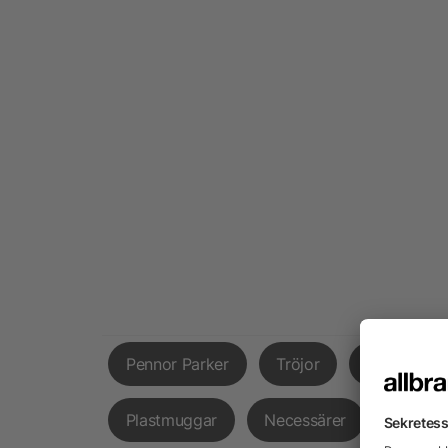
Pennor Parker
Tröjor
Hatt
Plastmuggar
Necessärer
Snacks