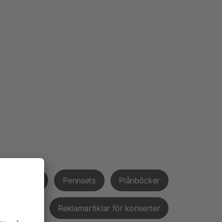
mosmuggar
Pennsets
Plånböcker
ingsskivor
Reklamartiklar för konserter