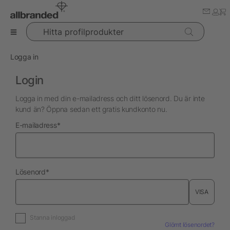
Hitta profilprodukter
Logga in
Login
Logga in med din e-mailadress och ditt lösenord. Du är inte
kund än? Öppna sedan ett gratis kundkonto nu.
nödvändig
E-mailadress
*
nödvändig
Lösenord
*
VISA
Stanna inloggad
Glömt lösenordet?