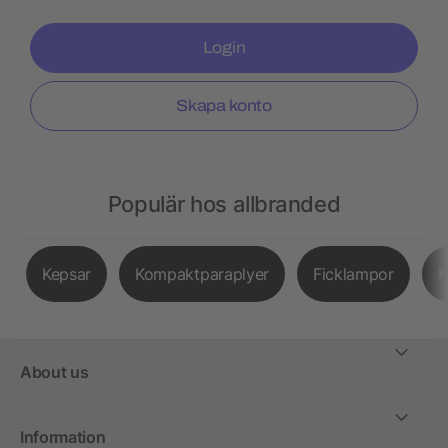
Login
Skapa konto
Populär hos allbranded
Kepsar
Kompaktparaplyer
Ficklampor
K
About us
Information