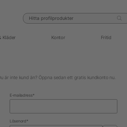
Hitta profilprodukter
& Kläder
Kontor
Fritid
Du är inte kund än? Öppna sedan ett gratis kundkonto nu.
nödvändig
E-mailadress
*
nödvändig
Lösenord
*