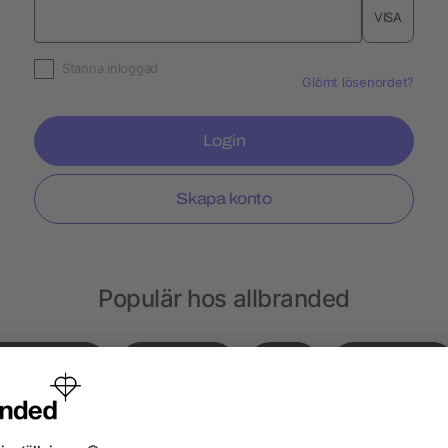
VISA
Stanna inloggad
Glömt lösenordet?
Login
Skapa konto
Populär hos allbranded
Gympapåsar
Notisblock
Hatt
Ryggsäckar
sar
Choklad
Kepsar
Peppermint
Läp