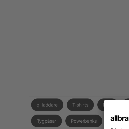
qi laddare
T-shirts
Påsk
Tygpåsar
Powerbanks
Godispå