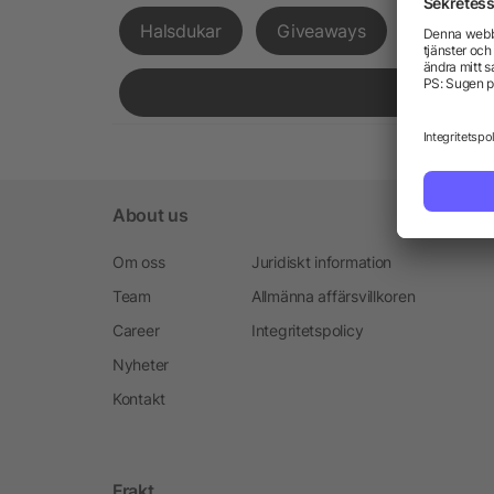
Halsdukar
Giveaways
Expressl
About us
Om oss
Juridiskt information
Team
Allmänna affärsvillkoren
Career
Integritetspolicy
Nyheter
Kontakt
Frakt