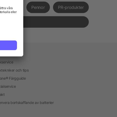
främjande
Pennor
PR-produkter
vice
kservice
ktekniker och tips
one® Färgguide
ialservice
akt
rvera bortskaffande av batterier