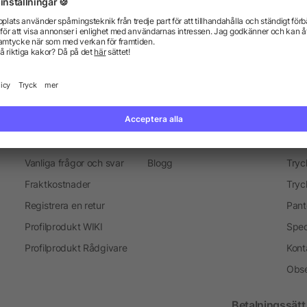
everans
Marknadsföring objekt
Merchandise-Sälj
Presenter för medarbetare
Information
Ser
Vanliga frågor och svar
Blogg
Tryc
Fraktkostnader
Tryc
Registrera en retur
Pant
Profilprodukt WIKI
Spec
Profilprodukt Rådgivare
Kont
Obse
Betalningssätt