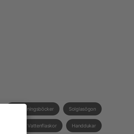
Anteckningsböcker
Solglasögon
pvård
Vattenflaskor
Handdukar