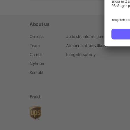
About us
Om oss
Juridiskt information
Team
Allmänna affärsvillkoren
Career
Integritetspolicy
Nyheter
Kontakt
Frakt