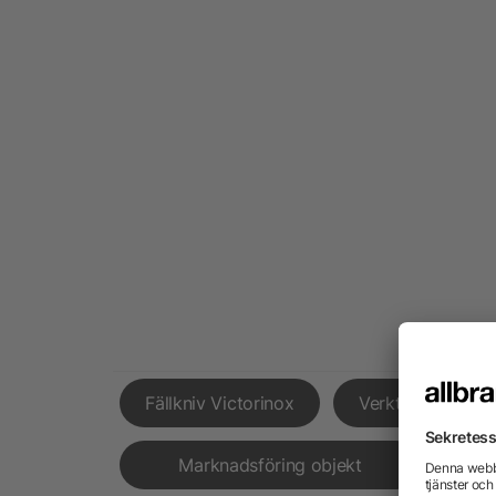
Fällkniv Victorinox
Verktygslådor
Marknadsföring objekt