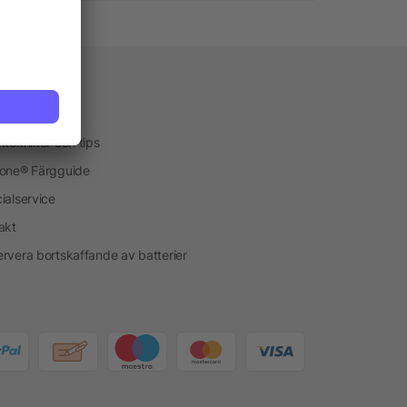
vice
kservice
ktekniker och tips
one® Färgguide
ialservice
akt
rvera bortskaffande av batterier