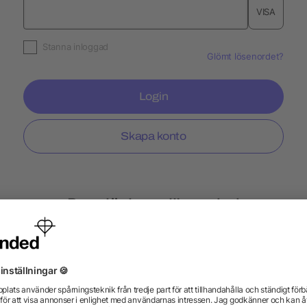
VISA
Stanna inloggad
Glömt lösenordet?
Login
Skapa konto
Populär hos allbranded
Fitness armband
Flasköppnare
Metallpen
Individuella profilprodukter
Merchandise-Säljf