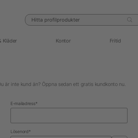
Hitta profilprodukter
& Kläder
Kontor
Fritid
Du är inte kund än? Öppna sedan ett gratis kundkonto nu.
nödvändig
E-mailadress
*
nödvändig
Lösenord
*