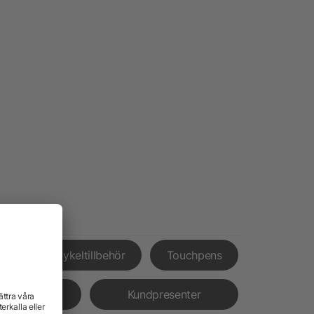
nor
Cykeltillbehör
Touchpens
rämjande
Kundpresenter