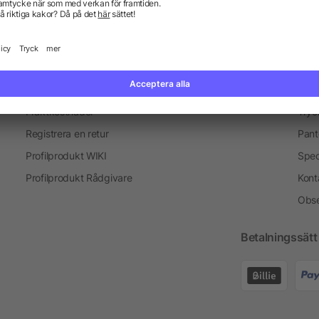
Information
Ser
Vanliga frågor och svar
Blogg
Tryc
Fraktkostnader
Tryc
Registrera en retur
Pant
Profilprodukt WIKI
Spec
Profilprodukt Rådgivare
Kont
Obse
Betalningssätt