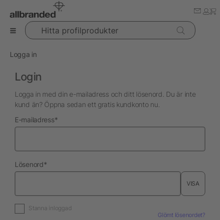
Hitta profilprodukter
Logga in
Login
Logga in med din e-mailadress och ditt lösenord. Du är inte
kund än? Öppna sedan ett gratis kundkonto nu.
nödvändig
E-mailadress
*
nödvändig
Lösenord
*
VISA
Stanna inloggad
Glömt lösenordet?