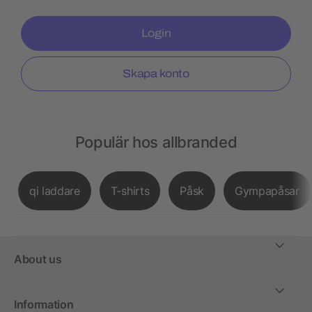
Login
Skapa konto
Populär hos allbranded
qi laddare
T-shirts
Påsk
Gympapåsar
About us
Information