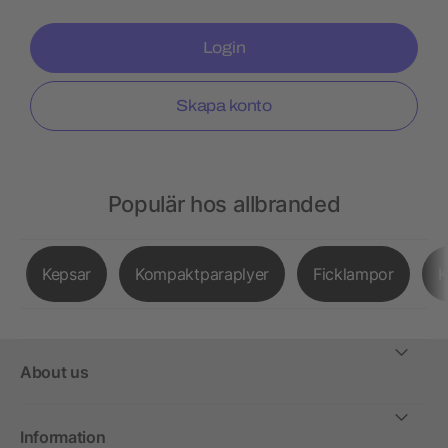
Login
Skapa konto
Populär hos allbranded
Kepsar
Kompaktparaplyer
Ficklampor
K
About us
Information