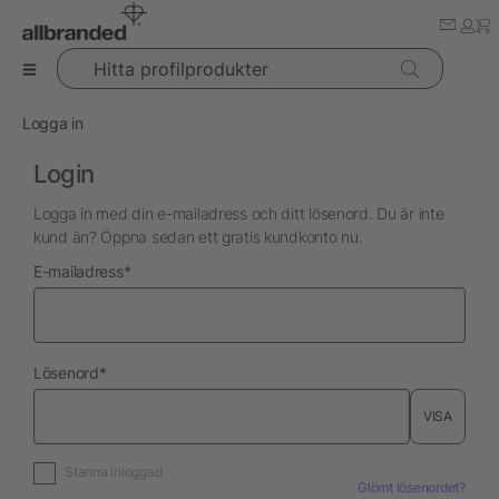
Hitta profilprodukter
Logga in
Login
Logga in med din e-mailadress och ditt lösenord. Du är inte
kund än? Öppna sedan ett gratis kundkonto nu.
nödvändig
E-mailadress
*
nödvändig
Lösenord
*
VISA
Stanna inloggad
Glömt lösenordet?