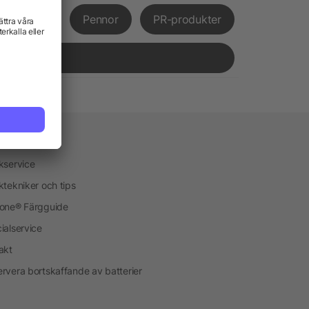
främjande
Pennor
PR-produkter
vice
kservice
ktekniker och tips
one® Färgguide
ialservice
akt
rvera bortskaffande av batterier