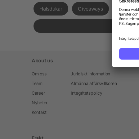
Halsdukar
Giveaways
Expressl
About us
Om oss
Juridiskt information
Team
Allmänna affärsvillkoren
Career
Integritetspolicy
Nyheter
Kontakt
Frakt