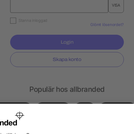
VISA
Stanna inloggad
Glömt lösenordet?
Login
Skapa konto
Populär hos allbranded
Gympapåsar
Notisblock
Hatt
Ryggsäckar
sar
Choklad
Kepsar
Peppermint
Läp