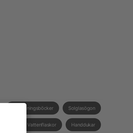
Anteckningsböcker
Solglasögon
pvård
Vattenflaskor
Handdukar