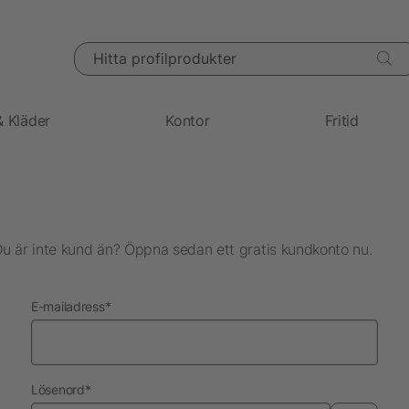
Hitta profilprodukter
& Kläder
Kontor
Fritid
Du är inte kund än? Öppna sedan ett gratis kundkonto nu.
nödvändig
E-mailadress
*
nödvändig
Lösenord
*