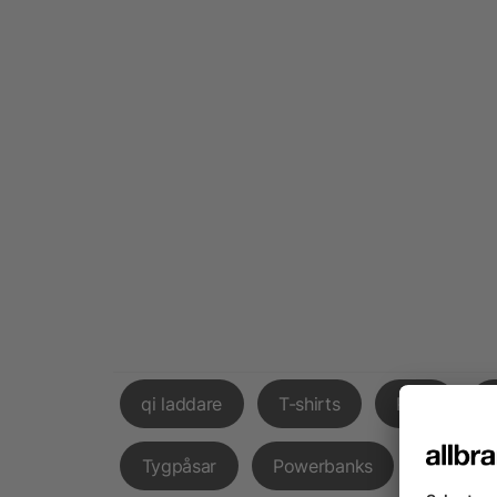
qi laddare
T-shirts
Påsk
Tygpåsar
Powerbanks
Godispå