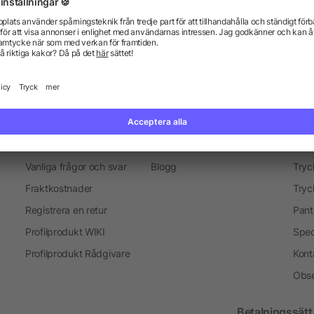
everans
Marknadsföring objekt
Merchandise-Sälj
Presenter för medarbetare
Information
Ser
Vanliga frågor och svar
Blogg
Tryc
Fraktkostnader
Tryc
Registrera en retur
Pant
Profilprodukt WIKI
Spec
Profilprodukt Rådgivare
Kont
Obse
Betalningssätt