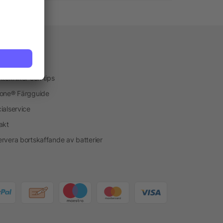
vice
kservice
ktekniker och tips
one® Färgguide
ialservice
akt
rvera bortskaffande av batterier