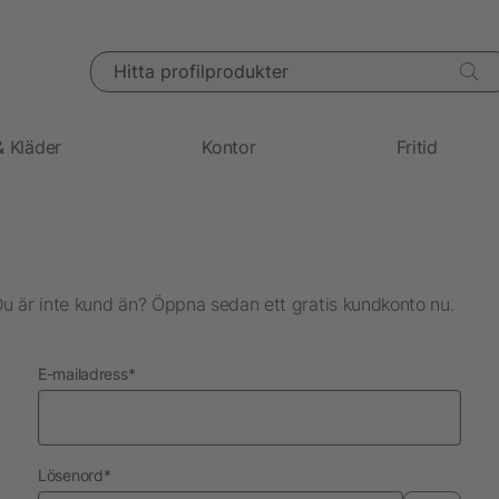
Hitta profilprodukter
& Kläder
Kontor
Fritid
Du är inte kund än? Öppna sedan ett gratis kundkonto nu.
nödvändig
E-mailadress
*
nödvändig
Lösenord
*