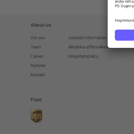
About us
Om oss
Juridiskt information
Team
Allmänna affärsvillkoren
Career
Integritetspolicy
Nyheter
Kontakt
Frakt