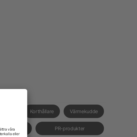
xpress
Korthållare
Värmekudde
verans
PR-produkter