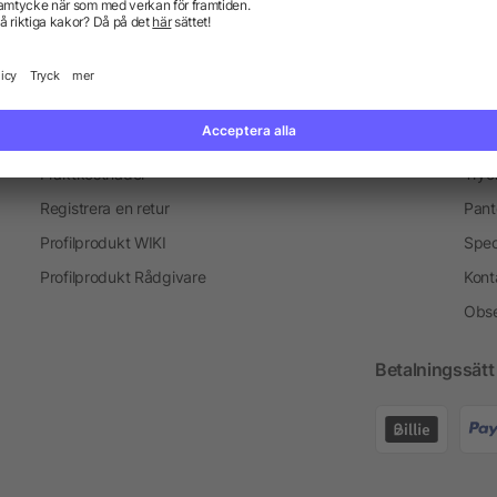
Information
Ser
Vanliga frågor och svar
Blogg
Tryc
Fraktkostnader
Tryc
Registrera en retur
Pant
Profilprodukt WIKI
Spec
Profilprodukt Rådgivare
Kont
Obse
Betalningssätt