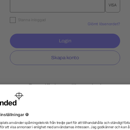
VISA
Stanna inloggad
Glömt lösenordet?
Login
Skapa konto
Populär hos allbranded
lampor
Kuddar
Tändare BiC
Nyckelband E
urar
Slazenger
Expressle