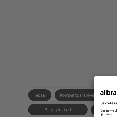
Kepsar
Kompaktparaplyer
Fick
Bagageetikett
Hörl