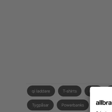
qi laddare
T-shirts
Påsk
Tygpåsar
Powerbanks
Godispå