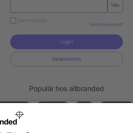
VISA
Stanna inloggad
Glömt lösenordet?
Login
Skapa konto
Populär hos allbranded
Gympapåsar
Notisblock
Hatt
Ryggsäckar
sar
Choklad
Kepsar
Peppermint
Läp