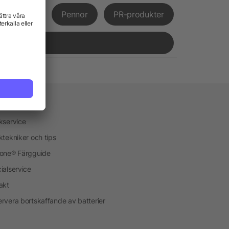
främjande
Pennor
PR-produkter
vice
kservice
ktekniker och tips
one® Färgguide
ialservice
akt
rvera bortskaffande av batterier