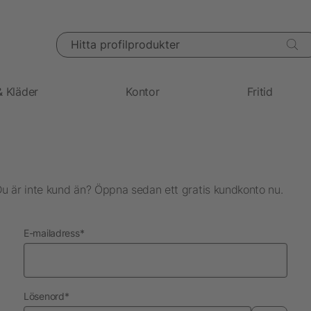
Hitta profilprodukter
& Kläder
Kontor
Fritid
Du är inte kund än? Öppna sedan ett gratis kundkonto nu.
nödvändig
E-mailadress
*
nödvändig
Lösenord
*