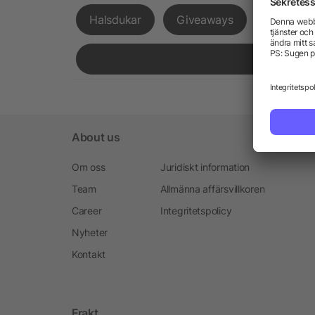
Halsdukar
Giveaways
Expressl
About us
Om oss
Juridiskt information
Team
Allmänna affärsvillkoren
Career
Integritetspolicy
Nyheter
Kontakt
Frakt