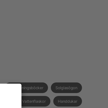
Anteckningsböcker
Solglasögon
pvård
Vattenflaskor
Handdukar