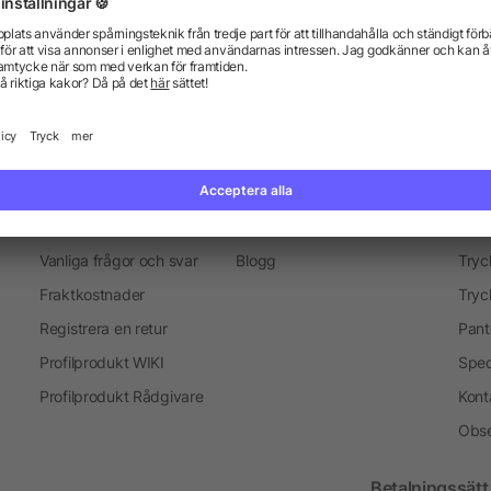
everans
Marknadsföring objekt
Merchandise-Sälj
Presenter för medarbetare
Information
Ser
Vanliga frågor och svar
Blogg
Tryc
Fraktkostnader
Tryc
Registrera en retur
Pant
Profilprodukt WIKI
Spec
Profilprodukt Rådgivare
Kont
Obse
Betalningssätt