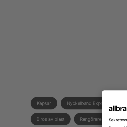
Kepsar
Nyckelband Express
Biros av plast
Rengörare Mobilskärm