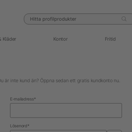
Hitta profilprodukter
& Kläder
Kontor
Fritid
Du är inte kund än? Öppna sedan ett gratis kundkonto nu.
nödvändig
E-mailadress
*
nödvändig
Lösenord
*