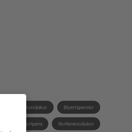
nd
Datorväskor
Blyertspennor
ar
Touchpens
Konferensväskor