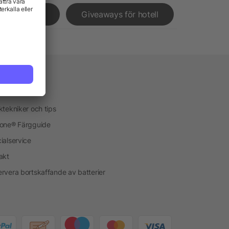
ressleverans
Giveaways för hotell
vice
kservice
ktekniker och tips
one® Färgguide
ialservice
akt
rvera bortskaffande av batterier