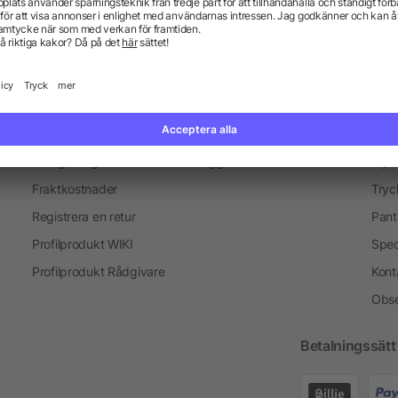
en
Nyckelringar
Kaffemuggar
Exp
Information
Ser
Vanliga frågor och svar
Blogg
Tryc
Fraktkostnader
Tryc
Registrera en retur
Pant
Profilprodukt WIKI
Spec
Profilprodukt Rådgivare
Kont
Obse
Betalningssätt