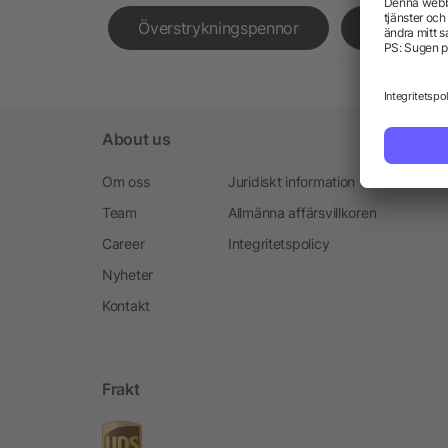
Överstrykningspennor
USB-minn
About us
Om oss
Juridiskt information
Team
Allmänna affärsvillkoren
Career
Integritetspolicy
Nyheter
Kontakt
Frakt