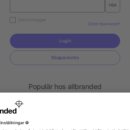
VISA
Stanna inloggad
Glömt lösenordet?
Login
Skapa konto
Populär hos allbranded
Musplattor
Bambu rånar
Skjortor
Armba
Anteckningsmappar
Glas
Espressokopp