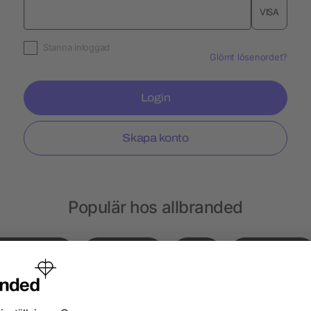
VISA
Stanna inloggad
Glömt lösenordet?
Login
Skapa konto
Populär hos allbranded
Gympapåsar
Notisblock
Hatt
Ryggsäckar
sar
Choklad
Kepsar
Peppermint
Läp