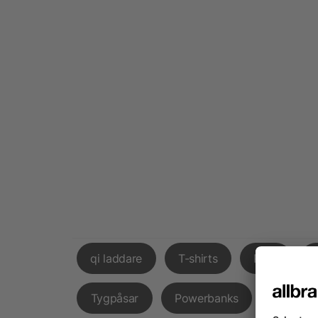
qi laddare
T-shirts
Påsk
Tygpåsar
Powerbanks
Godispå