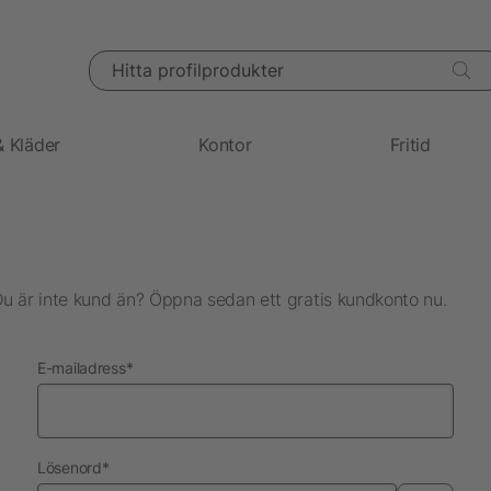
Hitta profilprodukter
& Kläder
Kontor
Fritid
Du är inte kund än? Öppna sedan ett gratis kundkonto nu.
nödvändig
E-mailadress
*
nödvändig
Lösenord
*