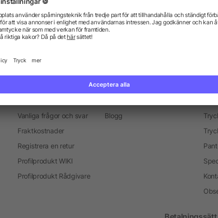
everans
Marknadsföring objekt
Merchandise-Sälj
Presenter för medarbetare
Information
Ser
Vanliga frågor och svar
Blogg
Tryc
Fraktkostnader
Tryc
Registrera en retur
Pant
Profilprodukt WIKI
Spec
Profilprodukt Rådgivare
Kont
Obse
Betalningssätt