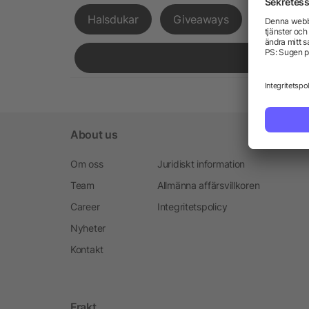
Halsdukar
Giveaways
Expressl
About us
Om oss
Juridiskt information
Team
Allmänna affärsvillkoren
Career
Integritetspolicy
Nyheter
Kontakt
Frakt