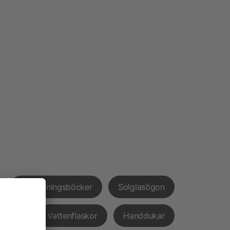
Anteckningsböcker
Solglasögon
pvård
Vattenflaskor
Handdukar