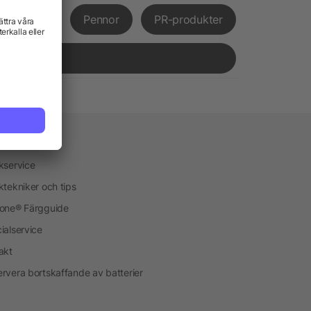
främjande
Pennor
PR-produkter
vice
kservice
ktekniker och tips
one® Färgguide
ialservice
akt
rvera bortskaffande av batterier