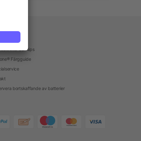
vice
kservice
ktekniker och tips
one® Färgguide
ialservice
akt
rvera bortskaffande av batterier