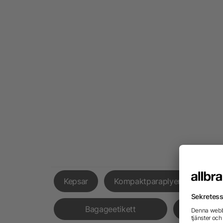
Kepsar
Kompaktparaplyer
Fick
Bagageetikett
Hörl