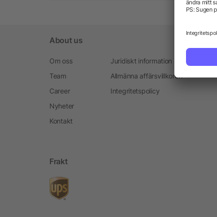
About us
Om oss
Juridiskt information
Team
Allmänna affärsvillkoren
Career
Integritetspolicy
Nyheter
Kontakt
Frakt