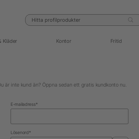
Hitta profilprodukter
& Kläder
Kontor
Fritid
Du är inte kund än? Öppna sedan ett gratis kundkonto nu.
nödvändig
E-mailadress
*
nödvändig
Lösenord
*