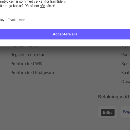
Information
Ser
Vanliga frågor och svar
Blogg
Tryc
Fraktkostnader
Tryc
Registrera en retur
Pant
Profilprodukt WIKI
Spec
Profilprodukt Rådgivare
Kont
Obse
Betalningssätt