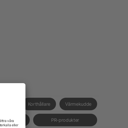
xpress
Korthållare
Värmekudde
verans
PR-produkter