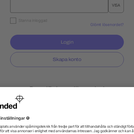
VISA
Stanna inloggad
Glömt lösenordet?
Login
Skapa konto
Populär hos allbranded
lampor
Kuddar
Tändare BiC
Nyckelband E
urar
Slazenger
Expressle