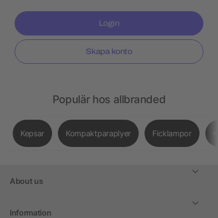
Login
Skapa konto
Populär hos allbranded
Kepsar
Kompaktparaplyer
Ficklampor
K
About us
Information