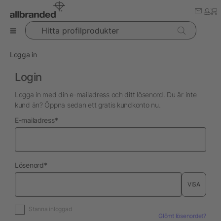
Hitta profilprodukter
Logga in
Login
Logga in med din e-mailadress och ditt lösenord. Du är inte
kund än? Öppna sedan ett gratis kundkonto nu.
nödvändig
E-mailadress
*
nödvändig
Lösenord
*
VISA
Stanna inloggad
Glömt lösenordet?