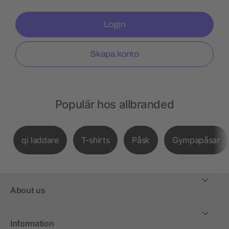
Login
Skapa konto
Populär hos allbranded
qi laddare
T-shirts
Påsk
Gympapåsar
About us
Information