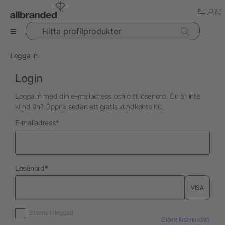
Hitta profilprodukter
Logga in
Login
Logga in med din e-mailadress och ditt lösenord. Du är inte
kund än? Öppna sedan ett gratis kundkonto nu.
nödvändig
E-mailadress
*
nödvändig
Lösenord
*
VISA
Stanna inloggad
Glömt lösenordet?