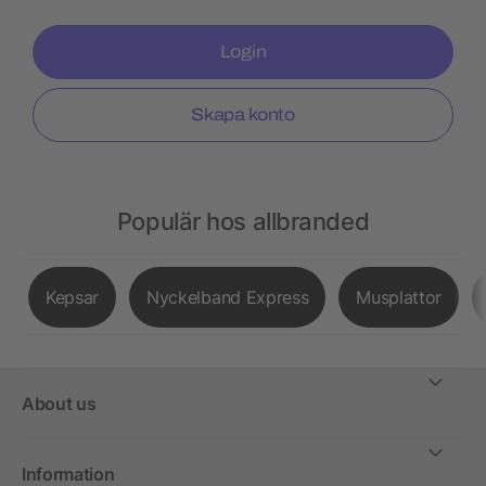
Login
Skapa konto
Populär hos allbranded
Kepsar
Nyckelband Express
Musplattor
About us
Information