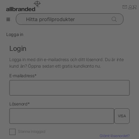
Hitta profilprodukter
Logga in
Login
Logga in med din e-mailadress och ditt lösenord. Du är inte
kund än? Öppna sedan ett gratis kundkonto nu.
nödvändig
E-mailadress
*
nödvändig
Lösenord
*
VISA
Stanna inloggad
Glömt lösenordet?