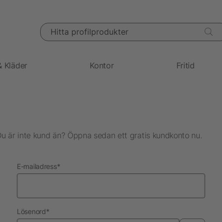
Hitta profilprodukter
& Kläder
Kontor
Fritid
Du är inte kund än? Öppna sedan ett gratis kundkonto nu.
nödvändig
E-mailadress
*
nödvändig
Lösenord
*