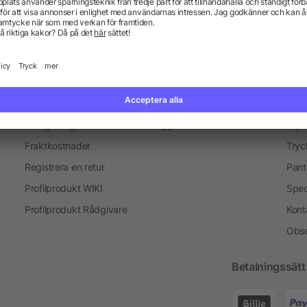
Profilprodukter för researrangörer
Information
Ser
Vanliga frågor och svar
Blogg
Tryc
Fraktkostnader
Tryc
Registrera en retur
Pant
Profilprodukt WIKI
Spec
Profilprodukt Rådgivare
Kont
Obse
Betalningssätt