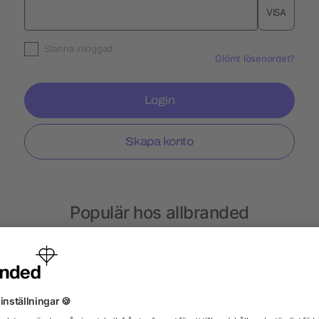
VISA
Stanna inloggad
Glömt lösenordet?
Login
Skapa konto
Populär hos allbranded
Termosar
Plåster
Kakor
Isskrapor
Ter
Ljus
Mobiltillbehör
Mobilfodral
Parker