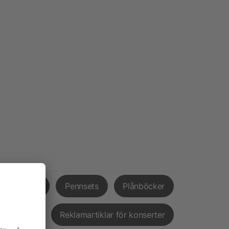
mosmuggar
Pennsets
Plånböcker
ingsskivor
Reklamartiklar för konserter