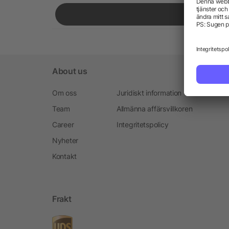
About us
Om oss
Juridiskt information
Team
Allmänna affärsvillkoren
Career
Integritetspolicy
Nyheter
Kontakt
Frakt