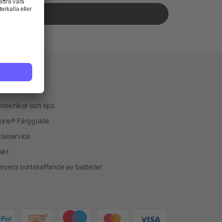
vice
kservice
ktekniker och tips
one® Färgguide
ialservice
akt
rvera bortskaffande av batterier