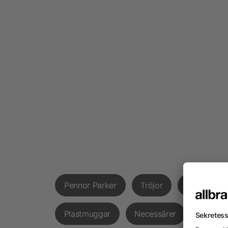
Pennor Parker
Tröjor
Hatt
Plastmuggar
Necessärer
Snacks