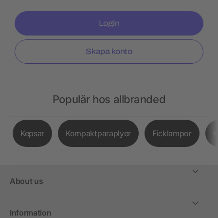
Login
Skapa konto
Populär hos allbranded
Kepsar
Kompaktparaplyer
Ficklampor
K
About us
Information