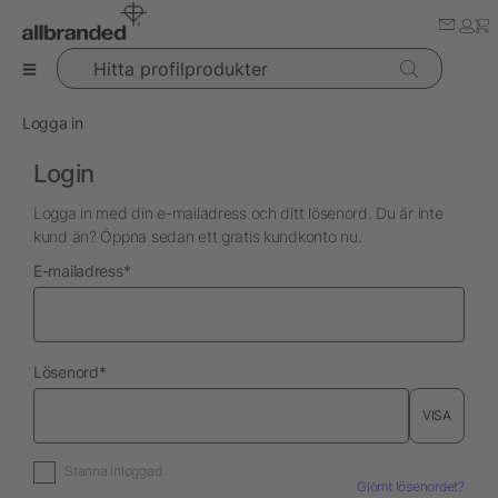
Hitta profilprodukter
Logga in
Login
Logga in med din e-mailadress och ditt lösenord. Du är inte
kund än? Öppna sedan ett gratis kundkonto nu.
nödvändig
E-mailadress
*
nödvändig
Lösenord
*
VISA
Stanna inloggad
Glömt lösenordet?