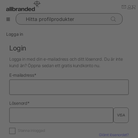
Hitta profilprodukter
Logga in
Login
Logga in med din e-mailadress och ditt lösenord. Du är inte
kund än? Öppna sedan ett gratis kundkonto nu.
nödvändig
E-mailadress
*
nödvändig
Lösenord
*
VISA
Stanna inloggad
Glömt lösenordet?