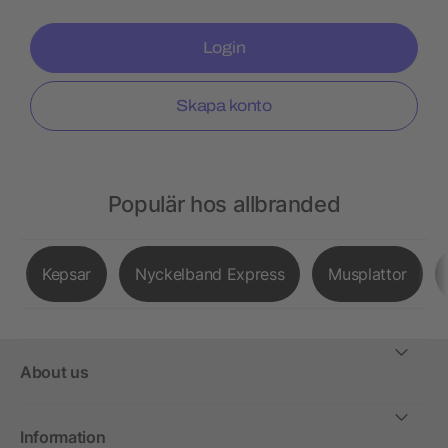
Login
Skapa konto
Populär hos allbranded
Kepsar
Nyckelband Express
Musplattor
About us
Information