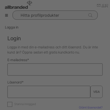
Hitta profilprodukter
Logga in
Login
Logga in med din e-mailadress och ditt lösenord. Du är inte
kund än? Öppna sedan ett gratis kundkonto nu.
nödvändig
E-mailadress
*
nödvändig
Lösenord
*
VISA
Stanna inloggad
Glömt lösenordet?