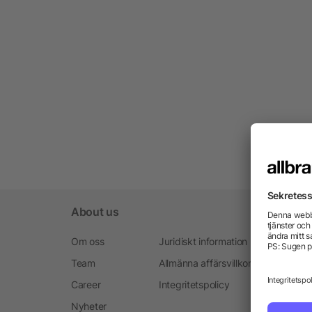
About us
Om oss
Juridiskt information
Team
Allmänna affärsvillkoren
Career
Integritetspolicy
Nyheter