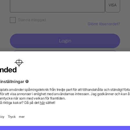
VISA
Stanna inloggad
Glömt lösenordet?
Login
Skapa konto
Information
Ser
Vanliga frågor och svar
Blogg
Tryc
Fraktkostnader
Tryc
Registrera en retur
Pant
Profilprodukt WIKI
Spec