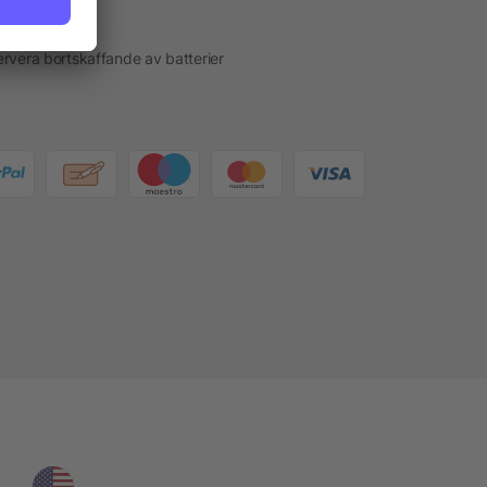
akt
rvera bortskaffande av batterier