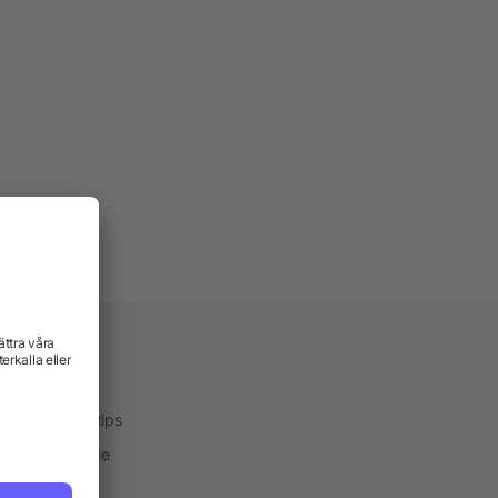
vice
kservice
ktekniker och tips
one® Färgguide
ialservice