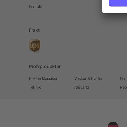
Kontakt
Frakt
Profilprodukter
Reklamklassiker
Väskor & Kläder
Kon
Teknik
Idévärld
Pop