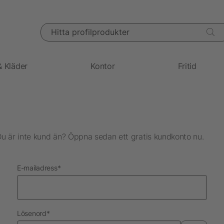
Hitta profilprodukter
& Kläder
Kontor
Fritid
Du är inte kund än? Öppna sedan ett gratis kundkonto nu.
nödvändig
E-mailadress
*
nödvändig
Lösenord
*