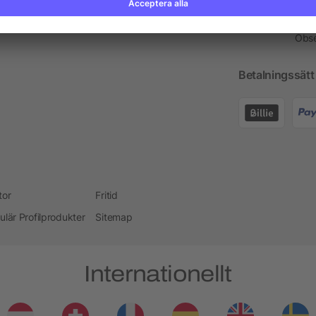
Profilprodukt Rådgivare
Kont
Obse
Betalningssätt
tor
Fritid
ulär Profilprodukter
Sitemap
Internationellt