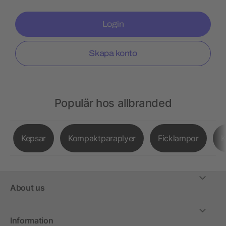
Login
Skapa konto
Populär hos allbranded
Kepsar
Kompaktparaplyer
Ficklampor
K
About us
Information