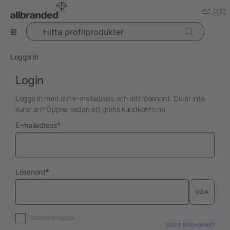
Hitta profilprodukter
Logga in
Login
Logga in med din e-mailadress och ditt lösenord. Du är inte
kund än? Öppna sedan ett gratis kundkonto nu.
nödvändig
E-mailadress
*
nödvändig
Lösenord
*
VISA
Stanna inloggad
Glömt lösenordet?